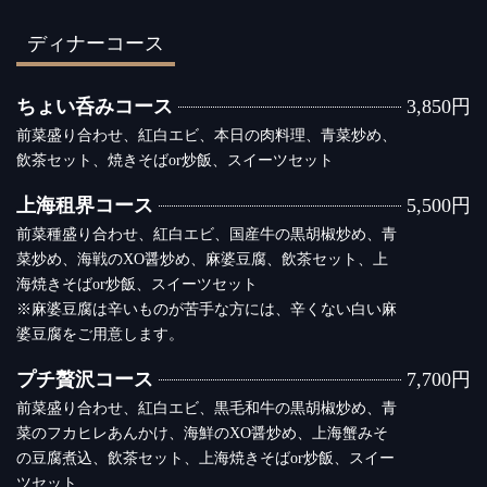
ディナーコース
ちょい呑みコース
3,850円
前菜盛り合わせ、紅白エビ、本日の肉料理、青菜炒め、
飲茶セット、焼きそばor炒飯、スイーツセット
上海租界コース
5,500円
前菜種盛り合わせ、紅白エビ、国産牛の黒胡椒炒め、青
菜炒め、海戦のXO醤炒め、麻婆豆腐、飲茶セット、上
海焼きそばor炒飯、スイーツセット
※麻婆豆腐は辛いものが苦手な方には、辛くない白い麻
婆豆腐をご用意します。
プチ贅沢コース
7,700円
前菜盛り合わせ、紅白エビ、黒毛和牛の黒胡椒炒め、青
菜のフカヒレあんかけ、海鮮のXO醤炒め、上海蟹みそ
の豆腐煮込、飲茶セット、上海焼きそばor炒飯、スイー
ツセット