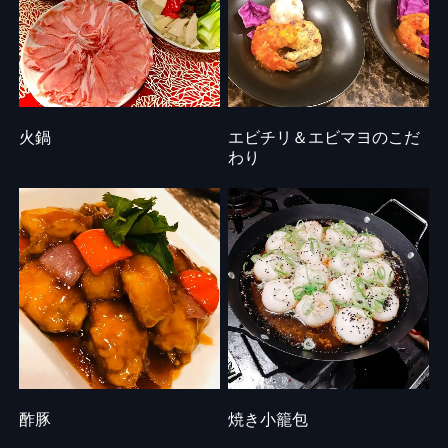
火鍋
エビチリ＆エビマヨのこだ
わり
酢豚
焼き小籠包